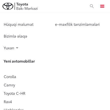
Avtomobillər
Hüquqi məlumat
e-məxfilik tənzimləmələri
Bizimlə əlaqə
Approved Used
Yuxarı
Toyota Sahibləri
Yeni avtomobillər
Servis və zəmanət
Xüsusi təkliflər
Corolla
Camry
Xüsusi servis kampaniyası
Korporativ təklif
Toyota C-HR
Toyota Kasko
Rav4
Zəmanət
Korporativ təklif
Toyota dünyası
Highlander