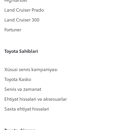
Land Cruiser Prado
Ehtiyat hissələri və aksesuarlar
Ümumi mülkiyyət dəyəri
Toyota haqqında
Land Cruiser 300
Broşur sifariş etmək
Orijinal ehtiyat hissələri
Fortuner
Aktiv Təhlükəsizlik Sistemi
Saxta ehtiyat hissələri
(Toyota Safety Sense)
Test-drayva yazıl
Toyota Sahibləri
Toyota Hibriddən soruşun
Texniki qulluq üçün qeydiyyatdan keçin
Xüsusi servis kampaniyası
Xəbərlər, Hekayələr və Tədbirlər
Toyota Kasko
Bizimlə əlaqə
Servis və zəmanət
Ehtiyat hissələri və aksesuarlar
Saxta ehtiyat hissələri