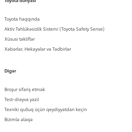
Toyota dünyası
Toyota haqqında
Aktiv Təhlükəsizlik Sistemi (Toyota Safety Sense)
Xüsusi təkliflər
Xəbərlər, Hekayələr və Tədbirlər
Digər
Broşur sifariş etmək
Test-drayva yazıl
Texniki qulluq üçün qeydiyyatdan keçin
Bizimlə əlaqə