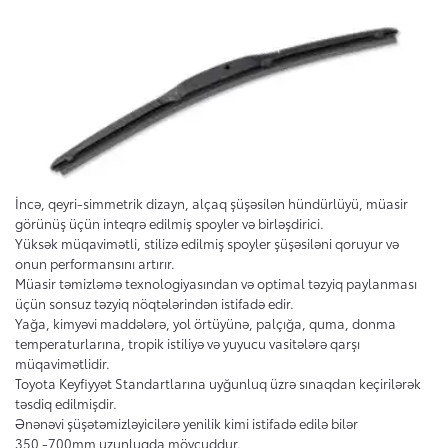
İncə, qeyri-simmetrik dizayn, alçaq şüşəsilən hündürlüyü, müasir
görünüş üçün inteqrə edilmiş spoyler və birləşdirici.
Yüksək müqavimətli, stilizə edilmiş spoyler şüşəsiləni qoruyur və
onun performansını artırır.
Müasir təmizləmə texnologiyasından və optimal təzyiq paylanması
üçün sonsuz təzyiq nöqtələrindən istifadə edir.
Yağa, kimyəvi maddələrə, yol örtüyünə, palçığa, quma, donma
temperaturlarına, tropik istiliyə və yuyucu vasitələrə qarşı
müqavimətlidir.
Toyota Keyfiyyət Standartlarına uyğunluq üzrə sınaqdan keçirilərək
təsdiq edilmişdir.
Ənənəvi şüşətəmizləyicilərə yenilik kimi istifadə edilə bilər
350 -700mm uzunluqda mövcuddur.