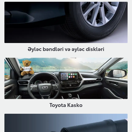
Əyləc bəndləri və əyləc diskləri
Toyota Kasko