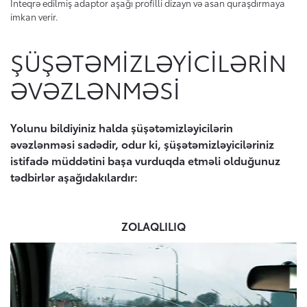
İnteqrə edilmiş adaptor aşağı profilli dizayn və asan quraşdırmaya
imkan verir.
ŞÜŞƏTƏMIZLƏYICILƏRIN
ƏVƏZLƏNMƏSI
Yolunu bildiyiniz halda şüşətəmizləyicilərin
əvəzlənməsi sadədir, odur ki, şüşətəmizləyiciləriniz
istifadə müddətini başa vurduqda etməli olduğunuz
tədbirlər aşağıdakılardır:
ZOLAQLILIQ