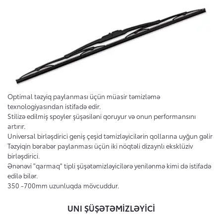
Optimal təzyiq paylanması üçün müasir təmizləmə
texnologiyasından istifadə edir.
Stilizə edilmiş spoyler şüşəsiləni qoruyur və onun performansını
artırır.
Universal birləşdirici geniş çeşid təmizləyicilərin qollarına uyğun gəlir
Təzyiqin bərabər paylanması üçün iki nöqtəli dizaynlı eksklüziv
birləşdirici.
Ənənəvi "qarmaq" tipli şüşətəmizləyicilərə yenilənmə kimi də istifadə
edilə bilər.
350 -700mm uzunluqda mövcuddur.
UNI ŞÜŞƏTƏMİZLƏYİCİ