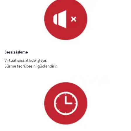
Səssiz işləmə
Virtual səssizlikdə işləyir.
Sürmə təcrübəsini gücləndirir.