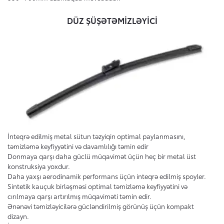
DÜZ ŞÜŞƏTƏMİZLƏYİCİ
İnteqrə edilmiş metal sütun təzyiqin optimal paylanmasını,
təmizləmə keyfiyyətini və davamlılığı təmin edir
Donmaya qarşı daha güclü müqavimət üçün heç bir metal üst
konstruksiya yoxdur.
Daha yaxşı aerodinamik performans üçün inteqrə edilmiş spoyler.
Sintetik kauçuk birləşməsi optimal təmizləmə keyfiyyətini və
cırılmaya qarşı artırılmış müqaviməti təmin edir.
Ənənəvi təmizləyicilərə gücləndirilmiş görünüş üçün kompakt
dizayn.