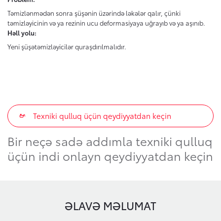
Təmizlənmədən sonra şüşənin üzərində ləkələr qalır, çünki
təmizləyicinin və ya rezinin ucu deformasiyaya uğrayıb və ya aşınıb.
Həll yolu:
Yeni şüşətəmizləyicilər quraşdırılmalıdır.
Texniki qulluq üçün qeydiyyatdan keçin
Bir neçə sadə addımla texniki qulluq
üçün indi onlayn qeydiyyatdan keçin
ƏLAVƏ MƏLUMAT