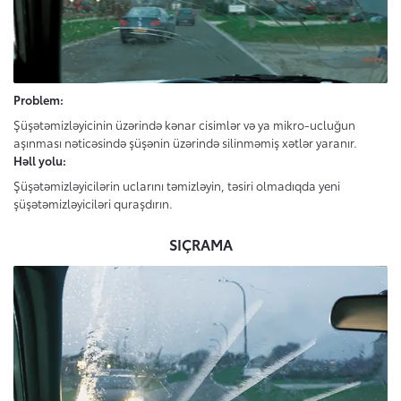
Problem:
Şüşətəmizləyicinin üzərində kənar cisimlər və ya mikro-ucluğun
aşınması nəticəsində şüşənin üzərində silinməmiş xətlər yaranır.
Həll yolu:
Şüşətəmizləyicilərin uclarını təmizləyin, təsiri olmadıqda yeni
şüşətəmizləyiciləri quraşdırın.
SIÇRAMA