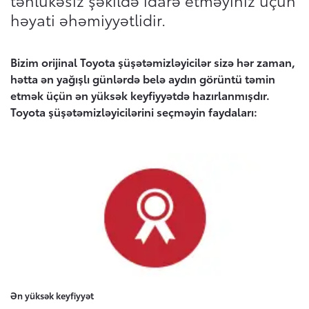
təhlükəsiz şəkildə idarə etməyiniz üçün
həyati əhəmiyyətlidir.
Ehtiyat hissələri və aksesuarlar
Ümumi mülkiyyət dəyəri
Toyota haqqında
Broşur sifariş etmək
Bizim orijinal Toyota şüşətəmizləyicilər sizə hər zaman,
Orijinal ehtiyat hissələri
hətta ən yağışlı günlərdə belə aydın görüntü təmin
Aktiv Təhlükəsizlik Sistemi
Saxta ehtiyat hissələri
etmək üçün ən yüksək keyfiyyətdə hazırlanmışdır.
(Toyota Safety Sense)
Test-drayva yazıl
Toyota şüşətəmizləyicilərini seçməyin faydaları:
Toyota Hibriddən soruşun
Texniki qulluq üçün qeydiyyatdan keçin
Xəbərlər, Hekayələr və Tədbirlər
Bizimlə əlaqə
Ən yüksək keyfiyyət