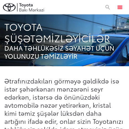
TOYOTA
Avtomobillər
ŞÜŞƏTƏMIZLƏYICILƏR
Approved Used
DAHA TƏHLÜKƏSIZ SƏYAHƏT ÜÇÜN
YOLUNUZU TƏMIZLƏYIR
Toyota Sahibləri
Ətrafınızdakıları görməyə gəldikdə isə
Servis və zəmanət
Xüsusi təkliflər
istər şəhərkənarı mənzərəni seyr
edərkən, istərsə də önünüzdəki
Xüsusi servis kampaniyası
avtomobilə nəzər yetirərkən, kristal
Korporativ təklif
kimi təmiz şüşələr lüksdən daha
Toyota Kasko
artığını ifadə edir, onlar sizin Toyotanızı
Zəmanət
Korporativ təklif
Toyota dünyası