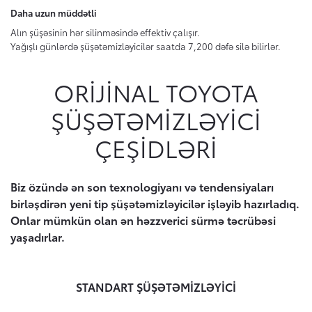
Daha uzun müddətli
Alın şüşəsinin hər silinməsində effektiv çalışır.
Yağışlı günlərdə şüşətəmizləyicilər saatda 7,200 dəfə silə bilirlər.
ORIJINAL TOYOTA
ŞÜŞƏTƏMIZLƏYICI
ÇEŞIDLƏRI
Biz özündə ən son texnologiyanı və tendensiyaları
birləşdirən yeni tip şüşətəmizləyicilər işləyib hazırladıq.
Onlar mümkün olan ən həzzverici sürmə təcrübəsi
yaşadırlar.
STANDART ŞÜŞƏTƏMİZLƏYİCİ