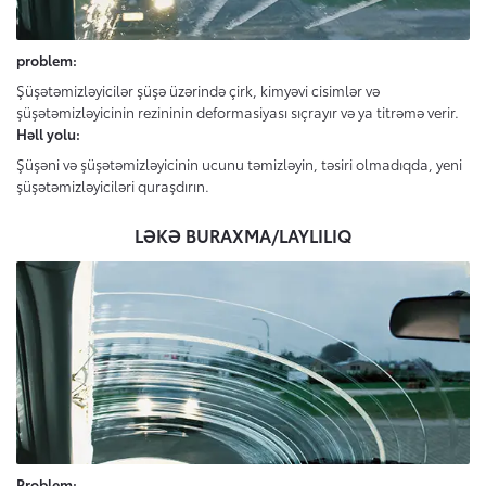
problem:
Şüşətəmizləyicilər şüşə üzərində çirk, kimyəvi cisimlər və
şüşətəmizləyicinin rezininin deformasiyası sıçrayır və ya titrəmə verir.
Həll yolu:
Şüşəni və şüşətəmizləyicinin ucunu təmizləyin, təsiri olmadıqda, yeni
şüşətəmizləyiciləri quraşdırın.
LƏKƏ BURAXMA/LAYLILIQ
Problem: