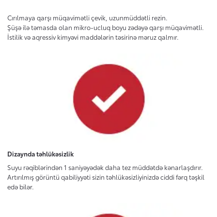
Cırılmaya qarşı müqavimətli çevik, uzunmüddətli rezin.
Şüşə ilə təmasda olan mikro-ucluq boyu zədəyə qarşı müqavimətli.
İstilik və aqressiv kimyəvi maddələrin təsirinə məruz qalmır.
Dizaynda təhlükəsizlik
Suyu rəqiblərindən 1 saniyəyədək daha tez müddətdə kənarlaşdırır.
Artırılmış görüntü qabiliyyəti sizin təhlükəsizliyinizdə ciddi fərq təşkil
edə bilər.