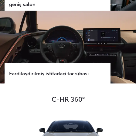
geniş salon
Fərdiləşdirilmiş istifadəçi təcrübəsi
C-HR 360°