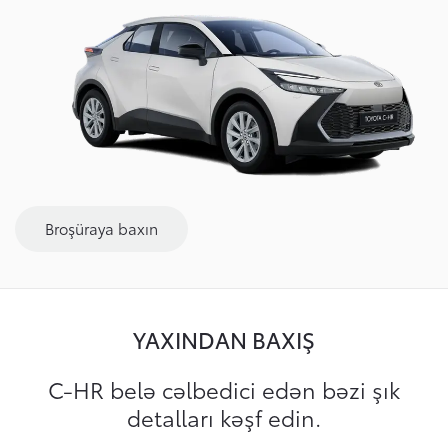
Broşüraya baxın
YAXINDAN BAXIŞ
C-HR belə cəlbedici edən bəzi şık
detalları kəşf edin.