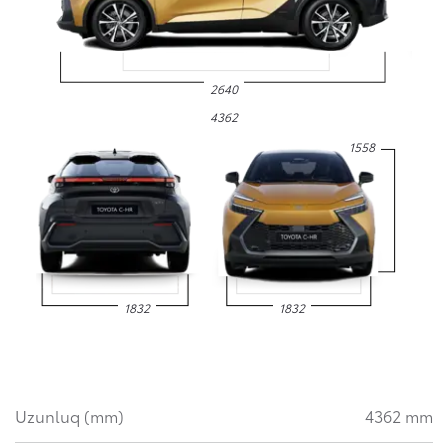
2640
4362
1558
1832
1832
Uzunluq (mm)
4362 mm