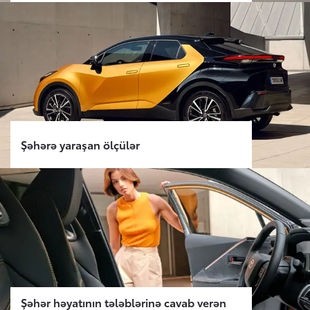
Şəhərə yaraşan ölçülər
Şəhər həyatının tələblərinə cavab verən