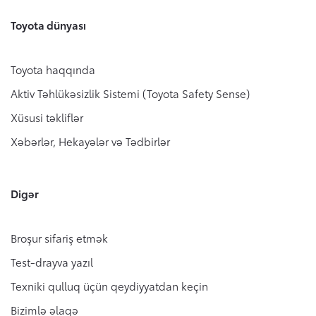
Toyota dünyası
Toyota haqqında
Aktiv Təhlükəsizlik Sistemi (Toyota Safety Sense)
Xüsusi təkliflər
Xəbərlər, Hekayələr və Tədbirlər
Digər
Broşur sifariş etmək
Test-drayva yazıl
Texniki qulluq üçün qeydiyyatdan keçin
Bizimlə əlaqə