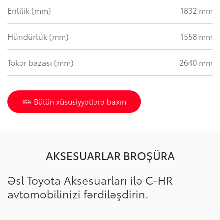
Enlilik (mm)
1832 mm
Hündürlük (mm)
1558 mm
Təkər bazası (mm)
2640 mm
Bütün xüsusiyyətlərə baxın
AKSESUARLAR BROŞÜRA
Əsl Toyota Aksesuarları ilə C-HR
avtomobilinizi fərdiləşdirin.