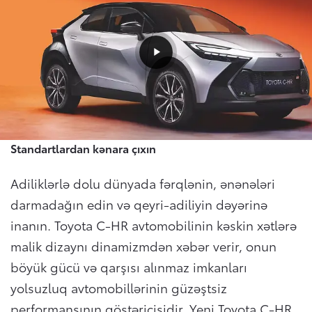
Play
Video
Standartlardan kənara çıxın
Adiliklərlə dolu dünyada fərqlənin, ənənələri
darmadağın edin və qeyri-adiliyin dəyərinə
inanın. Toyota C-HR avtomobilinin kəskin xətlərə
malik dizaynı dinamizmdən xəbər verir, onun
böyük gücü və qarşısı alınmaz imkanları
yolsuzluq avtomobillərinin güzəştsiz
performansının göstəricisidir. Yeni Toyota C-HR