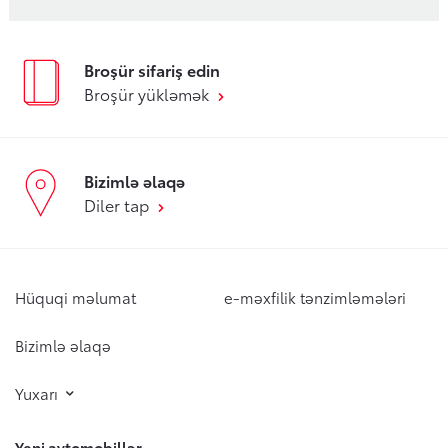
Broşür sifariş edin
Broşür yükləmək
Bizimlə əlaqə
Diler tap
Hüquqi məlumat
e-məxfilik tənzimləmələri
Bizimlə əlaqə
Yuxarı
Yeni avtomobillər