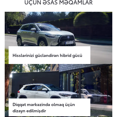
ÜÇÜN ƏSAS MƏQAMLAR
Hisslərinizi gücləndirən hibrid gücü
Diqqət mərkəzində olmaq üçün
dizayn edilmişdir