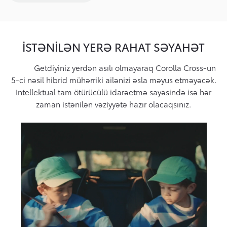
İSTƏNILƏN YERƏ RAHAT SƏYAHƏT
Getdiyiniz yerdən asılı olmayaraq Corolla Cross-un
5-ci nəsil hibrid mühərriki ailənizi əsla məyus etməyəcək.
Intellektual tam ötürücülü idarəetmə sayəsində isə hər
zaman istənilən vəziyyətə hazır olacaqsınız.