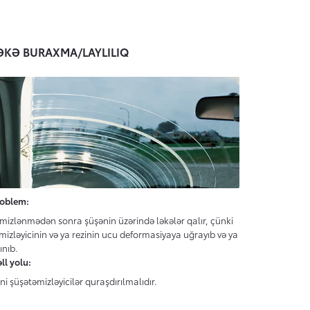
ƏKƏ BURAXMA/LAYLILIQ
oblem:
mizlənmədən sonra şüşənin üzərində ləkələr qalır, çünki
mizləyicinin və ya rezinin ucu deformasiyaya uğrayıb və ya
ınıb.
ll yolu:
ni şüşətəmizləyicilər quraşdırılmalıdır.