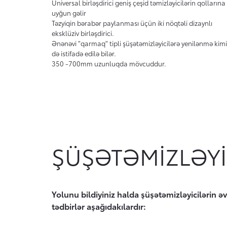
Universal birləşdirici geniş çeşid təmizləyicilərin qollarına
uyğun gəlir
Təzyiqin bərabər paylanması üçün iki nöqtəli dizaynlı
eksklüziv birləşdirici.
Ənənəvi "qarmaq" tipli şüşətəmizləyicilərə yenilənmə kimi
də istifadə edilə bilər.
350 -700mm uzunluqda mövcuddur.
ŞÜŞƏTƏMIZLƏYI
Yolunu bildiyiniz halda şüşətəmizləyicilərin 
tədbirlər aşağıdakılardır: