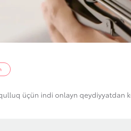
n
 qulluq üçün indi onlayn qeydiyyatdan k