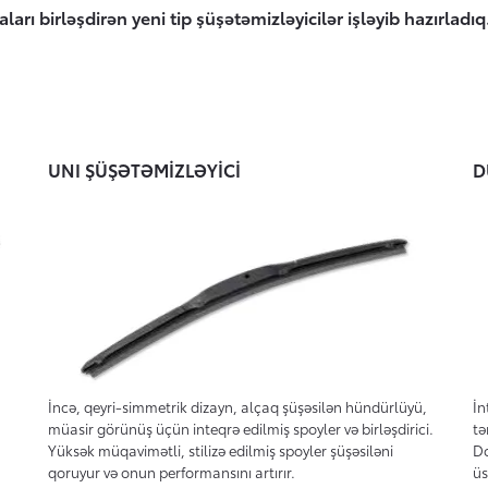
ları birləşdirən yeni tip şüşətəmizləyicilər işləyib hazırla
UNI ŞÜŞƏTƏMİZLƏYİCİ
D
İncə, qeyri-simmetrik dizayn, alçaq şüşəsilən hündürlüyü,
İn
müasir görünüş üçün inteqrə edilmiş spoyler və birləşdirici.
tə
Yüksək müqavimətli, stilizə edilmiş spoyler şüşəsiləni
Do
qoruyur və onun performansını artırır.
üs