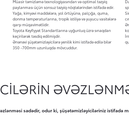
Müasir təmizləmə texnologiyasından və optimal təzyiq
Da
paylanması üçün sonsuz təzyiq nöqtələrindən istifadə edir.
sp
Yağa, kimyəvi maddələrə, yol örtüyünə, palçığa, quma,
Si
donma temperaturlarına, tropik istiliyə və yuyucu vasitələrə
cı
qarşı müqavimətlidir.
Ən
Toyota Keyfiyyət Standartlarına uyğunluq üzrə sınaqdan
ko
keçirilərək təsdiq edilmişdir.
İn
Ənənəvi şüşətəmizləyicilərə yenilik kimi istifadə edilə bilər
qu
350 -700mm uzunluqda mövcuddur.
CILƏRIN ƏVƏZLƏNM
əvəzlənməsi sadədir, odur ki, şüşətəmizləyiciləriniz istifa