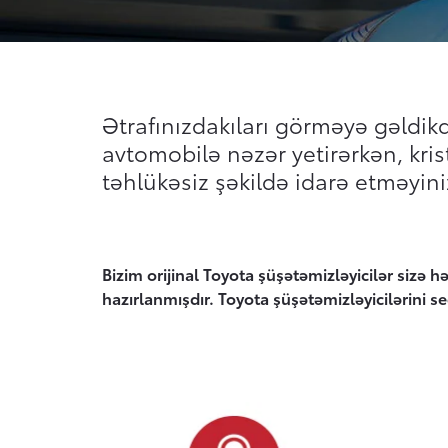
Ətrafınızdakıları görməyə gəldik
avtomobilə nəzər yetirərkən, krist
təhlükəsiz şəkildə idarə etməyini
Bizim orijinal Toyota şüşətəmizləyicilər sizə
hazırlanmışdır. Toyota şüşətəmizləyicilərini s