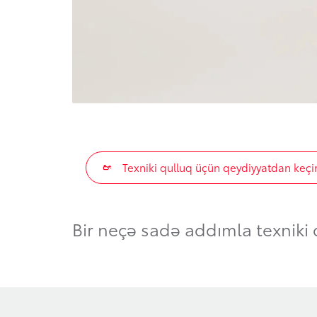
Texniki qulluq üçün qeydiyyatdan keçi
Bir neçə sadə addımla texniki