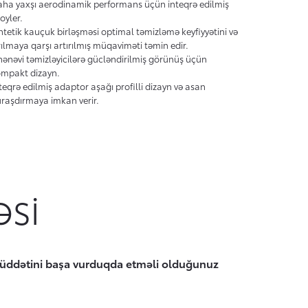
ha yaxşı aerodinamik performans üçün inteqrə edilmiş
oyler.
ntetik kauçuk birləşməsi optimal təmizləmə keyfiyyətini və
rılmaya qarşı artırılmış müqaviməti təmin edir.
ənəvi təmizləyicilərə gücləndirilmiş görünüş üçün
mpakt dizayn.
teqrə edilmiş adaptor aşağı profilli dizayn və asan
raşdırmaya imkan verir.
ƏSI
də müddətini başa vurduqda etməli olduğunuz