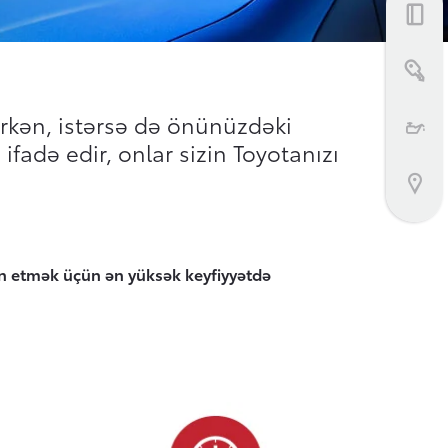
Bizimlə əlaqə
ərkən, istərsə də önünüzdəki
ifadə edir, onlar sizin Toyotanızı
min etmək üçün ən yüksək keyfiyyətdə