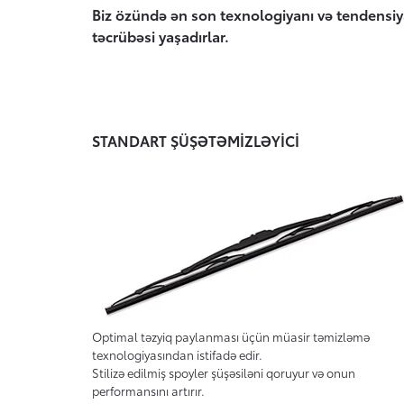
Biz özündə ən son texnologiyanı və tendensiya
təcrübəsi yaşadırlar.
STANDART ŞÜŞƏTƏMİZLƏYİCİ
Optimal təzyiq paylanması üçün müasir təmizləmə
texnologiyasından istifadə edir.
Stilizə edilmiş spoyler şüşəsiləni qoruyur və onun
performansını artırır.