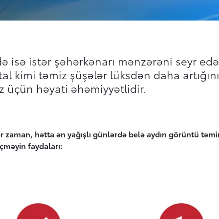
də isə istər şəhərkənarı mənzərəni seyr ed
al kimi təmiz şüşələr lüksdən daha artığını 
z üçün həyati əhəmiyyətlidir.
 hər zaman, hətta ən yağışlı günlərdə belə aydın görüntü tə
eçməyin faydaları: