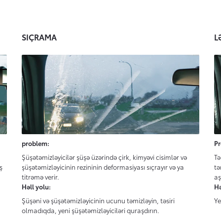
SIÇRAMA
L
problem:
Pr
Şüşətəmizləyicilər şüşə üzərində çirk, kimyəvi cisimlər və
Tə
ş
şüşətəmizləyicinin rezininin deformasiyası sıçrayır və ya
tə
titrəmə verir.
aş
Həll yolu:
Hə
Şüşəni və şüşətəmizləyicinin ucunu təmizləyin, təsiri
Ye
olmadıqda, yeni şüşətəmizləyiciləri quraşdırın.