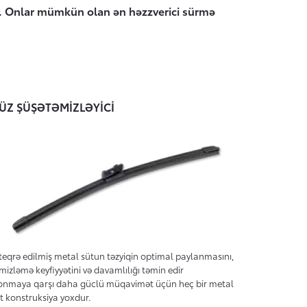
dıq. Onlar mümkün olan ən həzzverici sürmə
ÜZ ŞÜŞƏTƏMİZLƏYİCİ
teqrə edilmiş metal sütun təzyiqin optimal paylanmasını,
mizləmə keyfiyyətini və davamlılığı təmin edir
nmaya qarşı daha güclü müqavimət üçün heç bir metal
t konstruksiya yoxdur.