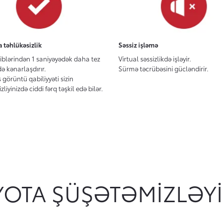
 təhlükəsizlik
Səssiz işləmə
iblərindən 1 saniyəyədək daha tez
Virtual səssizlikdə işləyir.
 kənarlaşdırır.
Sürmə təcrübəsini gücləndirir.
ş görüntü qabiliyyəti sizin
zliyinizdə ciddi fərq təşkil edə bilər.
YOTA ŞÜŞƏTƏMIZLƏYI