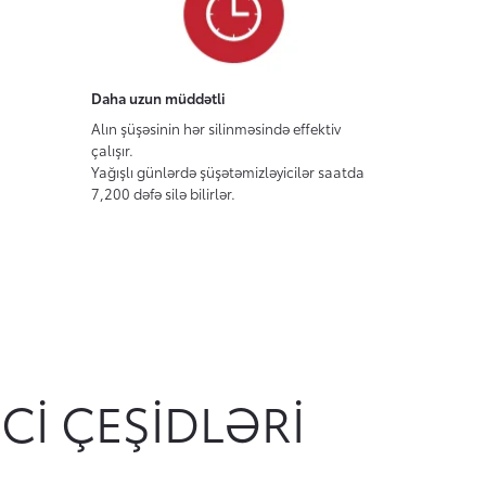
Daha uzun müddətli
Alın şüşəsinin hər silinməsində effektiv
çalışır.
Yağışlı günlərdə şüşətəmizləyicilər saatda
7,200 dəfə silə bilirlər.
CI ÇEŞIDLƏRI