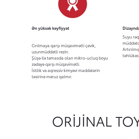
Ən yüksək keyfiyyət
Dizaynda
Suyu rəq
müddətdə
Cırılmaya qarşı müqavimətli çevik,
Artırılmı
uzunmüddətli rezin.
təhlükəsi
Şüşə ilə təmasda olan mikro-ucluq boyu
zədəyə qarşı müqavimətli.
İstilik və aqressiv kimyəvi maddələrin
təsirinə məruz qalmır.
ORIJINAL TO