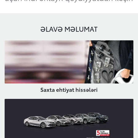
ƏLAVƏ MƏLUMAT
Saxta ehtiyat hissələri