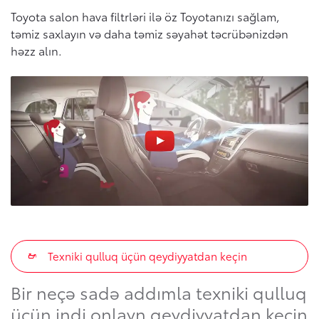
Toyota salon hava filtrləri ilə öz Toyotanızı sağlam,
təmiz saxlayın və daha təmiz səyahət təcrübənizdən
həzz alın.
Texniki qulluq üçün qeydiyyatdan keçin
Bir neçə sadə addımla texniki qulluq
üçün indi onlayn qeydiyyatdan keçin