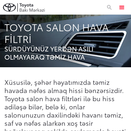
TOYOTA SALON HAVA
Avtomobillər
FILTRI
Approved Used
SÜRDÜYÜNÜZ YERDƏN ASILI
OLMAYARAQ TƏMIZ HAVA
Toyota Sahibləri
Xüsusilə, şəhər həyatımızda təmiz
Servis və zəmanət
Xüsusi təkliflər
havada nəfəs almaq hissi bənzərsizdir.
Toyota salon hava filtrləri ilə bu hiss
Xüsusi servis kampaniyası
adiləşə bilər, belə ki, onlar
Korporativ təklif
salonunuzun daxilindəki havanı təmiz,
Toyota Kasko
saf və nəfəs alarkən xoş təsir
Zəmanət
Korporativ təklif
Toyota dünyası