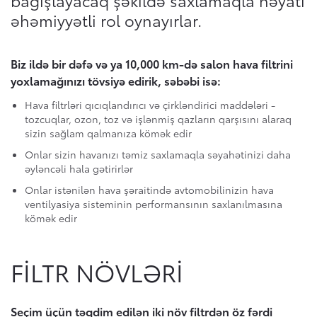
bağışlayacaq şəkildə saxlamaqla həyati
əhəmiyyətli rol oynayırlar.
Ehtiyat hissələri və aksesuarlar
Ümumi mülkiyyət dəyəri
Toyota haqqında
Broşur sifariş etmək
Biz ildə bir dəfə və ya 10,000 km-də salon hava filtrini
Orijinal ehtiyat hissələri
yoxlamağınızı tövsiyə edirik, səbəbi isə:
Aktiv Təhlükəsizlik Sistemi
Saxta ehtiyat hissələri
(Toyota Safety Sense)
Hava filtrləri qıcıqlandırıcı və çirkləndirici maddələri -
Test-drayva yazıl
tozcuqlar, ozon, toz və işlənmiş qazların qarşısını alaraq
sizin sağlam qalmanıza kömək edir
Toyota Hibriddən soruşun
Texniki qulluq üçün qeydiyyatdan keçin
Onlar sizin havanızı təmiz saxlamaqla səyahətinizi daha
əyləncəli hala gətirirlər
Xəbərlər, Hekayələr və Tədbirlər
Onlar istənilən hava şəraitində avtomobilinizin hava
Bizimlə əlaqə
ventilyasiya sisteminin performansının saxlanılmasına
kömək edir
FILTR NÖVLƏRI
Seçim üçün təqdim edilən iki növ filtrdən öz fərdi