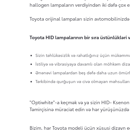
hallogen lampaların verdiyindən iki dəfə çox en
Toyota orijinal lampaları sizin avtomobilinizdə
Toyota HID lampalarının bir sıra üstünlükləri v
Sizin təhlükəsizlik və rahatlığınız üçün mükəmm
İstiliyə və vibrasiyaya davamlı olan möhkəm diz
Ənənəvi lampalardan beş dəfə daha uzun ömürlü
Tərkibində qurğuşun və civə olmayan məhsulların i
"Optiwhite"-a keçmək və ya sizin HID- Ksenon 
Təmirçisinə müraciət edin və hər yürüşünüzdə
Bizim, hər Toyota modeli üçün xüsusi dizayn e