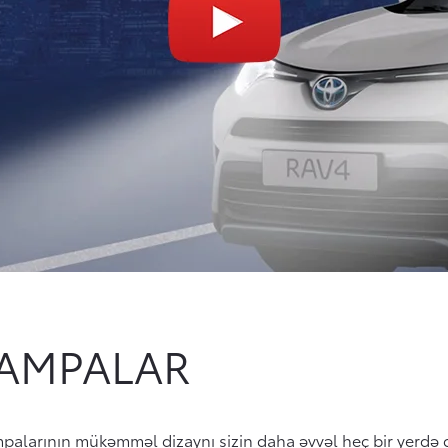
LAMPALAR
ampalarının mükəmməl dizaynı sizin daha əvvəl heç bir yerdə 