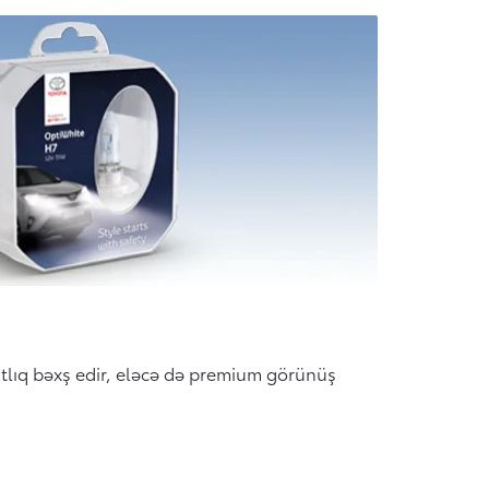
hatlıq bəxş edir, eləcə də premium görünüş