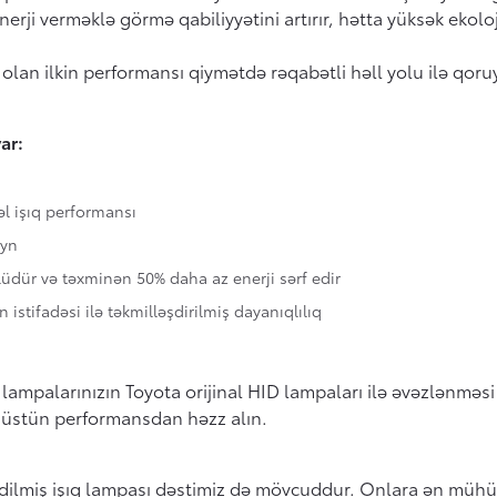
erji verməklə görmə qabiliyyətini artırır, hətta yüksək ekolo
 olan ilkin performansı qiymətdə rəqabətli həll yolu ilə qoru
ar:
əl işıq performansı
ayn
dür və təxminən 50% daha az enerji sərf edir
stifadəsi ilə təkmilləşdirilmiş dayanıqlılıq
lampalarınızın Toyota orijinal HID lampaları ilə əvəzlənməsi
 üstün performansdan həzz alın.
dilmiş işıq lampası dəstimiz də mövcuddur. Onlara ən mühüm 