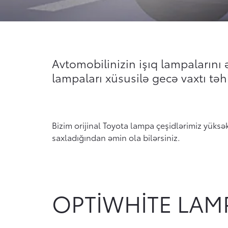
Avtomobilinizin işıq lampalarını 
lampaları xüsusilə gecə vaxtı t
Bizim orijinal Toyota lampa çeşidlərimiz yüksə
saxladığından əmin ola bilərsiniz.
OPTIWHITE LAM