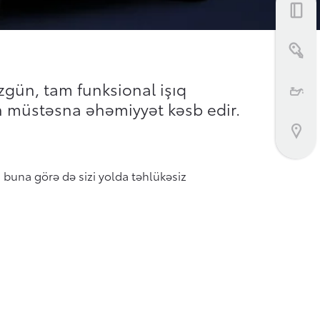
Bizimlə əlaqə
zgün, tam funksional işıq
n müstəsna əhəmiyyət kəsb edir.
, buna görə də sizi yolda təhlükəsiz