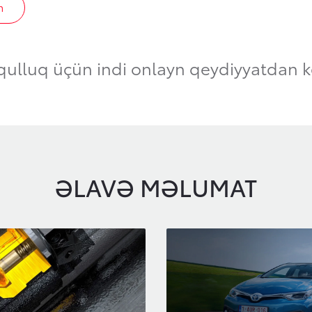
n
 qulluq üçün indi onlayn qeydiyyatdan k
ƏLAVƏ MƏLUMAT