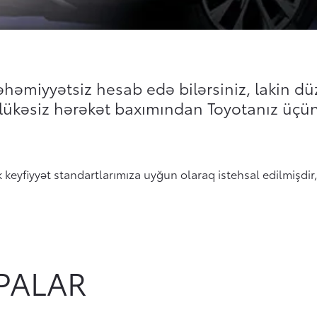
əhəmiyyətsiz hesab edə bilərsiniz, lakin dü
əhlükəsiz hərəkət baxımından Toyotanız üçü
k keyfiyyət standartlarımıza uyğun olaraq istehsal edilmişdir
PALAR