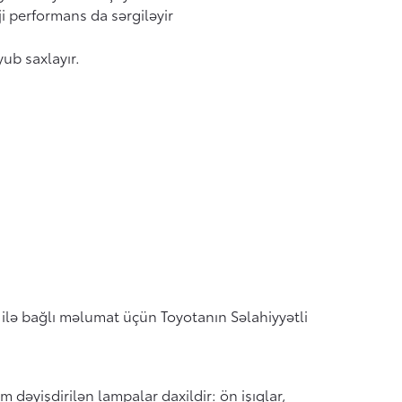
ji performans da sərgiləyir
yub saxlayır.
 ilə bağlı məlumat üçün Toyotanın Səlahiyyətli
dəyişdirilən lampalar daxildir: ön işıqlar,