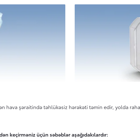
lən hava şəraitində təhlükəsiz hərəkəti təmin edir, yolda ra
dən keçirməniz üçün səbəblər aşağıdakılardır: