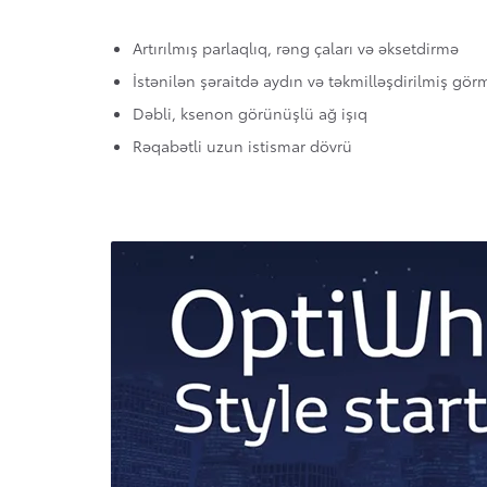
Artırılmış parlaqlıq, rəng çaları və əksetdirmə
İstənilən şəraitdə aydın və təkmilləşdirilmiş gör
Dəbli, ksenon görünüşlü ağ işıq
Rəqabətli uzun istismar dövrü