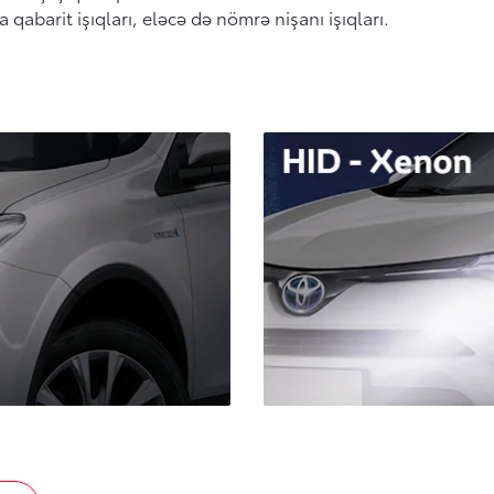
 qabarit işıqları, eləcə də nömrə nişanı işıqları.