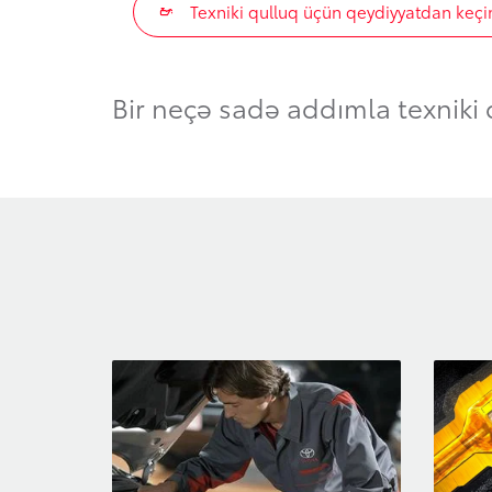
Texniki qulluq üçün qeydiyyatdan keçi
Bir neçə sadə addımla texniki