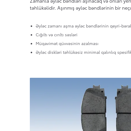
Zamanla əyləc bəndləri aşınacaq və onları yen
təhlükəlidir. Aşınmış əyləc bəndlərinin bir neç
Əyləc zamanı aşma əyləc bəndlərinin qeyri-bərab
Cığıltı və cırıltı səsləri
Müqavimət qüvvəsinin azalması
Əyləc diskləri təhlükəsiz minimal qalınlıq spesif