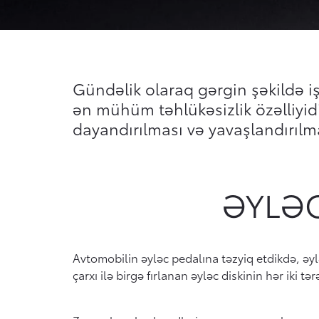
Gündəlik olaraq gərgin şəkildə iş
ən mühüm təhlükəsizlik özəlliyidi
dayandırılması və yavaşlandırılmas
ƏYLƏC
Avtomobilin əyləc pedalına təzyiq etdikdə, əy
çarxı ilə birgə fırlanan əyləc diskinin hər iki 