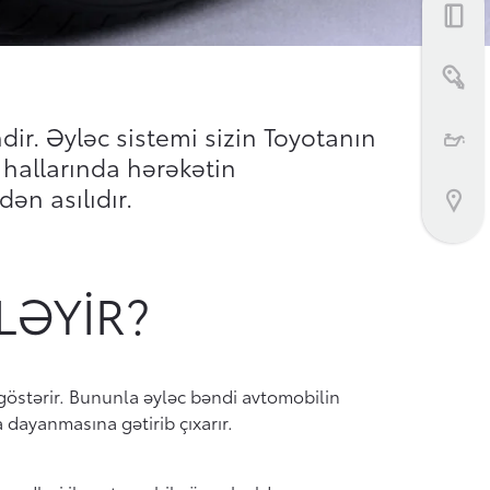
Bizimlə əlaqə
dir. Əyləc sistemi sizin Toyotanın
 hallarında hərəkətin
ən asılıdır.
LƏYIR?
 göstərir. Bununla əyləc bəndi avtomobilin
a dayanmasına gətirib çıxarır.