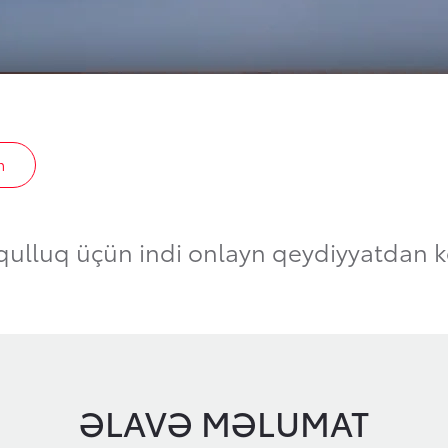
n
 qulluq üçün indi onlayn qeydiyyatdan k
ƏLAVƏ MƏLUMAT