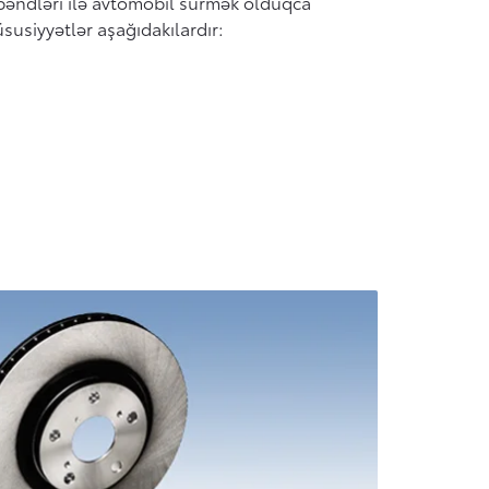
 bəndləri ilə avtomobil sürmək olduqca
susiyyətlər aşağıdakılardır: