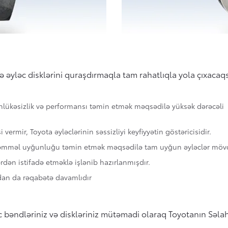
ə əyləc disklərini quraşdırmaqla tam rahatlıqla yola çıxacaqs
əhlükəsizlik və performansı təmin etmək məqsədilə yüksək dərəcəli
əsi vermir, Toyota əyləclərinin səssizliyi keyfiyyətin göstəricisidir.
kəmməl uyğunluğu təmin etmək məqsədilə tam uyğun əyləclər mö
rdən istifadə etməklə işlənib hazırlanmışdır.
dan da rəqabətə davamlıdır
bəndləriniz və diskləriniz mütəmadi olaraq Toyotanın Səlahiy