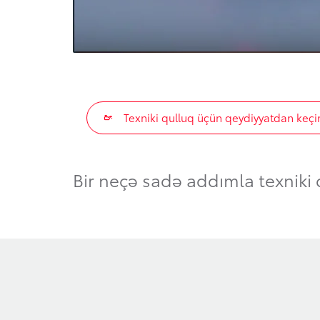
Texniki qulluq üçün qeydiyyatdan keçi
Bir neçə sadə addımla texniki