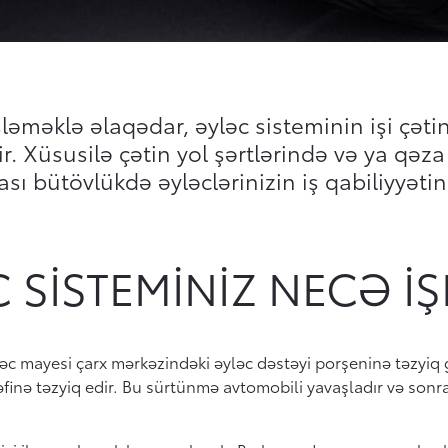
ləməklə əlaqədar, əyləc sisteminin işi çətin
r. Xüsusilə çətin yol şərtlərində və ya qəza
ı bütövlükdə əyləclərinizin iş qabiliyyətind
 SISTEMINIZ NECƏ IŞ
ləc mayesi çarx mərkəzindəki əyləc dəstəyi porşeninə təzyiq
tərəfinə təzyiq edir. Bu sürtünmə avtomobili yavaşladır və sonr