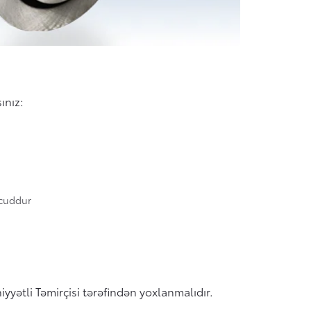
ınız:
vcuddur
yətli Təmirçisi tərəfindən yoxlanmalıdır.