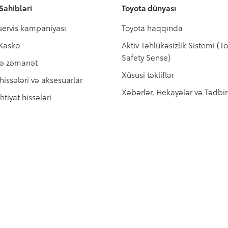
Sahibləri
Toyota dünyası
servis kampaniyası
Toyota haqqında
 Kasko
Aktiv Təhlükəsizlik Sistemi (T
Safety Sense)
və zəmanət
Xüsusi təkliflər
 hissələri və aksesuarlar
Xəbərlər, Hekayələr və Tədbir
htiyat hissələri