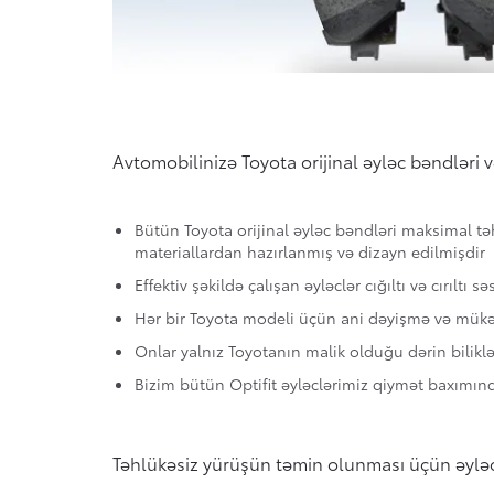
Avtomobilinizə Toyota orijinal əyləc bəndləri v
Bütün Toyota orijinal əyləc bəndləri maksimal t
materiallardan hazırlanmış və dizayn edilmişdir
Effektiv şəkildə çalışan əyləclər cığıltı və cırıltı s
Hər bir Toyota modeli üçün ani dəyişmə və mü
Onlar yalnız Toyotanın malik olduğu dərin biliklə
Bizim bütün Optifit əyləclərimiz qiymət baxımın
Təhlükəsiz yürüşün təmin olunması üçün əyləc 