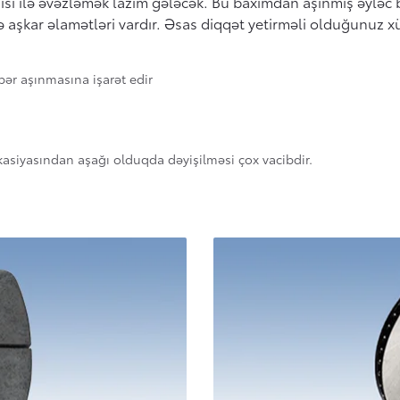
isi ilə əvəzləmək lazım gələcək. Bu baxımdan aşınmış əyləc
ə aşkar əlamətləri vardır. Əsas diqqət yetirməli olduğunuz xü
ər aşınmasına işarət edir
ikasiyasından aşağı olduqda dəyişilməsi çox vacibdir.