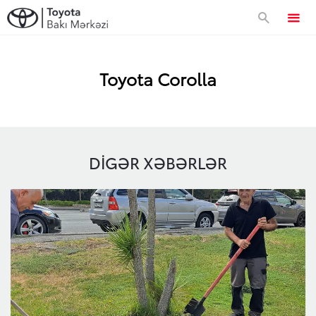
Avtomobillər
Toyota Corolla
Approved Used
DIGƏR XƏBƏRLƏR
Toyota Sahibləri
Servis və zəmanət
Xüsusi təkliflər
Xüsusi servis kampaniyası
Korporativ təklif
Toyota Kasko
Zəmanət
Korporativ təklif
Toyota dünyası