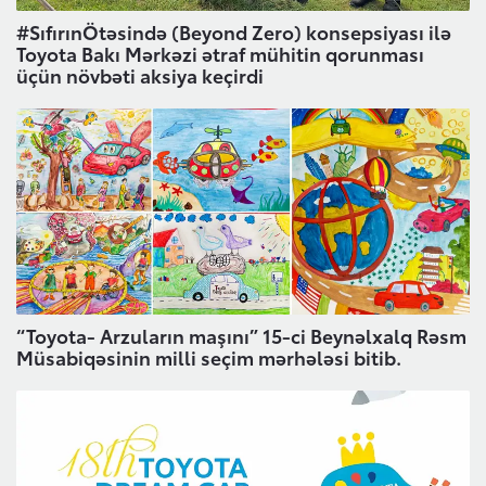
#SıfırınÖtəsində (Beyond Zero) konsepsiyası ilə
Ehtiyat hissələri və aksesuarlar
Toyota Bakı Mərkəzi ətraf mühitin qorunması
Ümumi mülkiyyət dəyəri
Toyota haqqında
üçün növbəti aksiya keçirdi
Broşur sifariş etmək
Orijinal ehtiyat hissələri
Aktiv Təhlükəsizlik Sistemi
Saxta ehtiyat hissələri
(Toyota Safety Sense)
Test-drayva yazıl
Toyota Hibriddən soruşun
Texniki qulluq üçün qeydiyyatdan keçin
Xəbərlər, Hekayələr və Tədbirlər
Bizimlə əlaqə
“Toyota- Arzuların maşını” 15-ci Beynəlxalq Rəsm
Müsabiqəsinin milli seçim mərhələsi bitib.