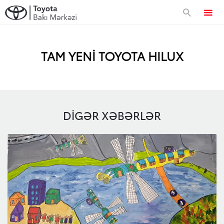
Avtomobillər
TAM YENİ TOYOTA HILUX
Approved Used
DIGƏR XƏBƏRLƏR
Toyota Sahibləri
Servis və zəmanət
Xüsusi təkliflər
Xüsusi servis kampaniyası
Korporativ təklif
Toyota Kasko
Zəmanət
Korporativ təklif
Toyota dünyası