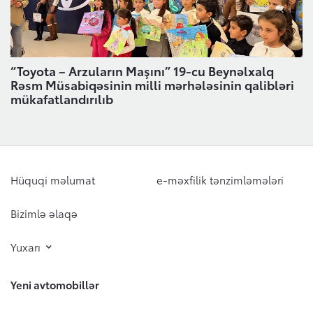
“Toyota – Arzuların Maşını” 19-cu Beynəlxalq
Rəsm Müsabiqəsinin milli mərhələsinin qalibləri
mükafatlandırılıb
Hüquqi məlumat
e-məxfilik tənzimləmələri
Bizimlə əlaqə
Yuxarı
Yeni avtomobillər