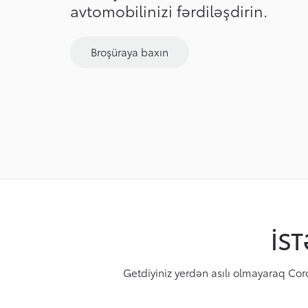
avtomobilinizi fərdiləşdirin.
Broşüraya baxın
İS
Getdiyiniz yerdən asılı olmayaraq Coro