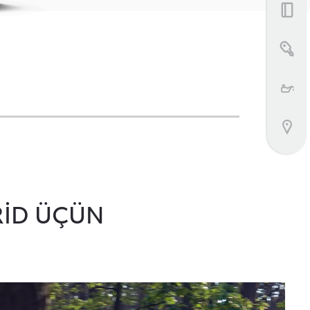
Bizimlə əlaqə
RİD ÜÇÜN