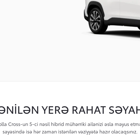
TƏNILƏN YERƏ RAHAT SƏYA
lla Cross-un 5-ci nəsil hibrid mühərriki ailənizi əsla məyus et
sayəsində isə hər zaman istənilən vəziyyətə hazır olacaqsınız.