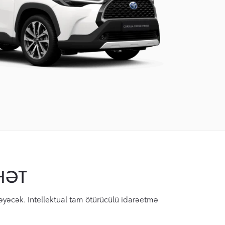
HƏT
məyəcək. Intellektual tam ötürücülü idarəetmə