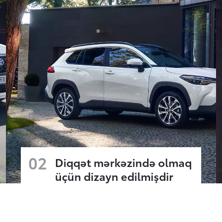
02
Diqqət mərkəzində olmaq
üçün dizayn edilmişdir