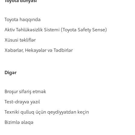
Toyota dünyası
Toyota haqqında
Aktiv Təhlükəsizlik Sistemi (Toyota Safety Sense)
Xüsusi təkliflər
Xəbərlər, Hekayələr və Tədbirlər
Digər
Broşur sifariş etmək
Test-drayva yazıl
Texniki qulluq üçün qeydiyyatdan keçin
Bizimlə əlaqə