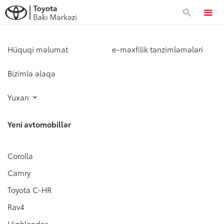
Avtomobillər
Hüquqi məlumat
e-məxfilik tənzimləmələri
Bizimlə əlaqə
Approved Used
Yuxarı
Toyota Sahibləri
Yeni avtomobillər
Servis və zəmanət
Xüsusi təkliflər
Corolla
Camry
Xüsusi servis kampaniyası
Korporativ təklif
Toyota C-HR
Toyota Kasko
Rav4
Zəmanət
Korporativ təklif
Toyota dünyası
Highlander