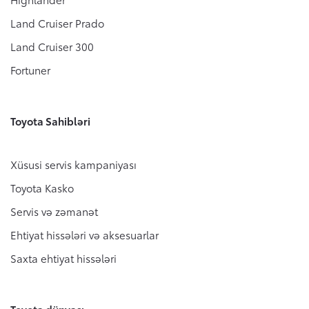
Land Cruiser Prado
Ehtiyat hissələri və aksesuarlar
Ümumi mülkiyyət dəyəri
Toyota haqqında
Land Cruiser 300
Broşur sifariş etmək
Orijinal ehtiyat hissələri
Fortuner
Aktiv Təhlükəsizlik Sistemi
Saxta ehtiyat hissələri
(Toyota Safety Sense)
Test-drayva yazıl
Toyota Sahibləri
Toyota Hibriddən soruşun
Texniki qulluq üçün qeydiyyatdan keçin
Xüsusi servis kampaniyası
Xəbərlər, Hekayələr və Tədbirlər
Toyota Kasko
Bizimlə əlaqə
Servis və zəmanət
Ehtiyat hissələri və aksesuarlar
Saxta ehtiyat hissələri