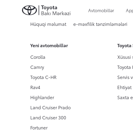
Avtomobillər
Ap
Hüquqi məlumat
e-məxfilik tənzimləmələri
Servis və zəmanət
Korporativ təklif
Toyota haqqında
Ehtiya
Aktiv 
(Toyot
Yeni avtomobillər
Toyota 
Xüsusi servis kampaniyası
Ümumi mülkiyyət dəyəri
Orijin
Toyot
Corolla
Xüsusi 
Toyota Kasko
Saxta 
Camry
Toyota
Zəmanət
Toyota C-HR
Servis 
Rav4
Ehtiyat
Highlander
Saxta e
Land Cruiser Prado
Land Cruiser 300
Fortuner