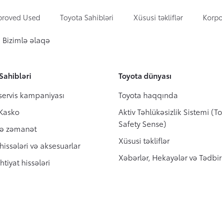
proved Used
Toyota Sahibləri
Xüsusi təkliflər
Korpor
Bizimlə əlaqə
t hissələri və aksesuarlar
Təhlükəsizlik Sistemi
Xəbərlər, Hekayələr və Təd
a Safety Sense)
Sahibləri
Toyota dünyası
al ehtiyat hissələri
a Hibriddən soruşun
servis kampaniyası
Toyota haqqında
ehtiyat hissələri
 Kasko
Aktiv Təhlükəsizlik Sistemi (T
Safety Sense)
və zəmanət
Xüsusi təkliflər
 hissələri və aksesuarlar
Xəbərlər, Hekayələr və Tədbir
htiyat hissələri