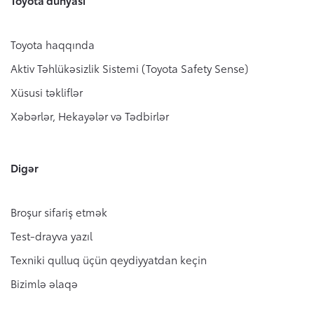
Toyota dünyası
Toyota haqqında
Aktiv Təhlükəsizlik Sistemi (Toyota Safety Sense)
Xüsusi təkliflər
Xəbərlər, Hekayələr və Tədbirlər
Digər
Broşur sifariş etmək
Test-drayva yazıl
Texniki qulluq üçün qeydiyyatdan keçin
Bizimlə əlaqə