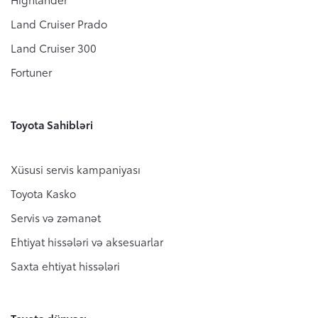
Land Cruiser Prado
Ehtiyat hissələri və aksesuarlar
Ümumi mülkiyyət dəyəri
Toyota haqqında
Land Cruiser 300
Broşur sifariş etmək
Orijinal ehtiyat hissələri
Fortuner
Aktiv Təhlükəsizlik Sistemi
Saxta ehtiyat hissələri
(Toyota Safety Sense)
Test-drayva yazıl
Toyota Sahibləri
Toyota Hibriddən soruşun
Texniki qulluq üçün qeydiyyatdan keçin
Xüsusi servis kampaniyası
Xəbərlər, Hekayələr və Tədbirlər
Toyota Kasko
Bizimlə əlaqə
Servis və zəmanət
Ehtiyat hissələri və aksesuarlar
Saxta ehtiyat hissələri