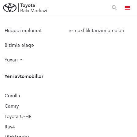
Avtomobillər
Hüquqi məlumat
e-məxfilik tənzimləmələri
Bizimlə əlaqə
Approved Used
Yuxarı
Toyota Sahibləri
Yeni avtomobillər
Servis və zəmanət
Xüsusi təkliflər
Corolla
Camry
Xüsusi servis kampaniyası
Korporativ təklif
Toyota C-HR
Toyota Kasko
Rav4
Zəmanət
Korporativ təklif
Toyota dünyası
Highlander